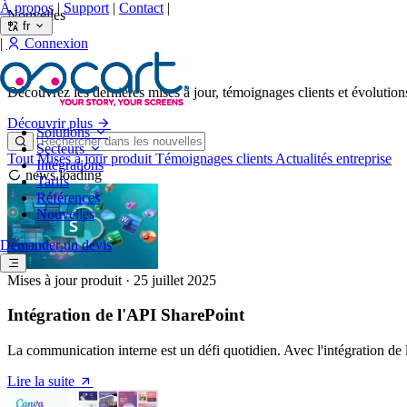
À propos
|
Support
|
Contact
|
Nouvelles
fr
|
Connexion
Nouvelles
Découvrez les dernières mises à jour, témoignages clients et évolution
Découvrir plus
Solutions
Secteurs
Tout
Mises à jour produit
Témoignages clients
Actualités entreprise
Intégrations
news.loading
Tarifs
Références
Nouvelles
Demander un devis
Mises à jour produit
·
25 juillet 2025
Intégration de l'API SharePoint
La communication interne est un défi quotidien. Avec l'intégration de
Lire la suite