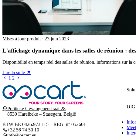
Mises à jour produit
·
23 juin 2023
L'affichage dynamique dans les salles de réunion : des 
Disponibilité en temps réel des salles de réunion, informations sur la
Lire la suite
1
2
Solu
DIG
Politieke Gevangenenstraat 28
8530 Harelbeke – Stasegem, België
Info
BTW BE 0426.973.115 – REG. n° 052601
Mee
+32 56 74 50 10
Inter
info@oscart.eu