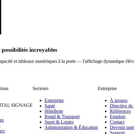
possibilités incroyables
 capacité et tableaux numériques à la porte — l'affichage dynamique élèv
tions
Secteurs
Entreprise
Entreprise
À propos
ITAL SIGNAGE
Santé
Directive de
Hôtellerie
Références
Retail & Transport
Emplois
rm
Sport & Loisirs
Contact
t
Administration & Éducation
Devenir part
act
Support