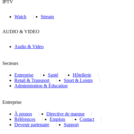
IPTV
Watch
Stream
AUDIO & VIDEO
Audio & Video
Secteurs
Entreprise
Santé
Hôtellerie
Retail & Transport
Sport & Loisirs
Administration & Éducation
Entreprise
À propos
Directive de marque
Références
Emplois
Contact
Devenir partenaire
Support