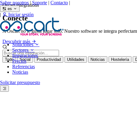
Sobre nosotros
|
Soporte
|
Contacto
|
Oscart Integrations
es
|
Iniciar sesión
Conecte
todo.
A Oscart no le gusta jugar solo. Nuestro software se integra perfectam
Descubrir más
Soluciones
Sectores
Integraciones
Todo
Social
Productividad
Utilidades
Noticias
Hostelería
Precios
Referencias
Noticias
Solicitar presupuesto