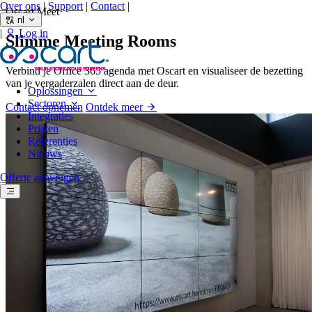
Over ons
|
Support
|
Contact
|
Oscart Meet
nl
|
Log in
Slimme Meeting Rooms
Verbind je Office 365 agenda met Oscart en visualiseer de bezetting
van je vergaderzalen direct aan de deur.
Oplossingen
Sectoren
Contact opnemen
Ontdek meer
Integraties
Prijzen
Referenties
Nieuws
Offerte aanvragen